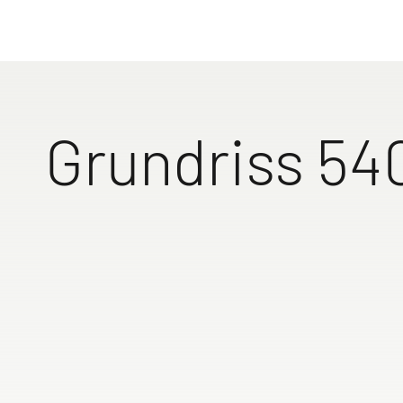
Genieße Fr
mit einem 
560 FMK
650 RQT
Zu den 
Grundriss 54
Bewegu
Badez
Bankto