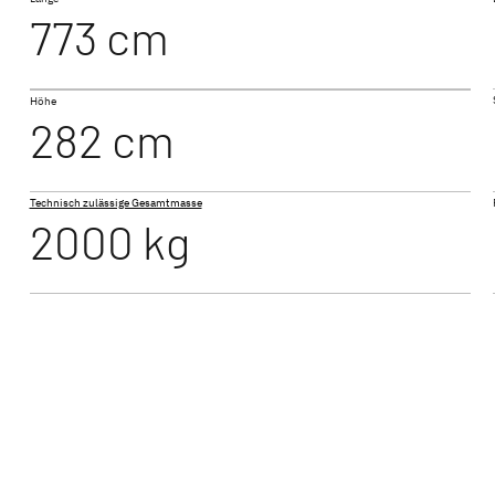
773 cm
490 EST
BEDUIN SCANDINAVIA
Höhe
Wohnwagen
282 cm
Technisch zulässige Gesamtmasse
2000 kg
530 FSK
Wohnwagen – dein perfektes Camping-Erlebnis
 Welt der Dethleffs Wohnwagen – fünf Wohnwagen-Ba
rchdachten Raumlösungen und erstklassiger Ausstatt
für Paare oder geräumige Wohnwagen für Familien – b
ohnwagen-Modell für deinen Urlaub.