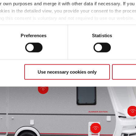
Hammerschlag Sunny Gray!
ir own purposes and merge it with other data if necessary. If you 
okies in the detailed view, you provide your consent to the proces
ng this consent is voluntary and not required to use our website
s deselect or change them later (such as by using the fingerprint 
ther information in our Privacy Policy.
Preferences
Statistics
Use necessary cookies only