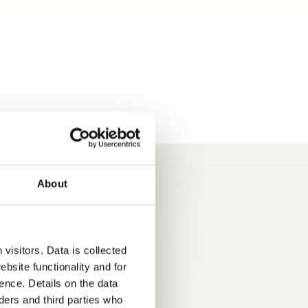
About
visitors. Data is collected
bsite functionality and for
eit – dank
Sicher ankommen,
ence. Details on the data
eklappe!
entspannter reisen – mit
ers and third parties who