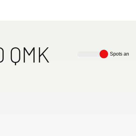
eiheit und Komfort auf Reisen – entdecke dein nächst
Wohnwagen, der zu dir passt!
730 FKR
Wohnwagen
0 QMK
Spots an
ngsfreiheit im
Kinderstockbetten gut und
Einzigartiges Raumgefühl
137 l Kühlschrank inkl. 15 l
Freistehender und
Komfortable
Fami
immer mit
sicher aufgehoben im Heck,
durch offene Blickachsen
Frosterfach serienmäßig
höhenverstellbarer
Mittelsitzgruppe
Brei
ilette
weg vom Eingangsbereich
Einsäulen-Hubtisch
(umbaubar zur groß
Schl
Liegefläche 220x11
Stoc
erhäl