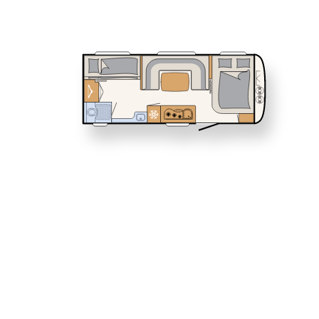
Service
460 EL
470 FR
Dethleffs Versprechen
NOMAD
Wohnwagen
Reiselust
Unternehmen
Händlersuche
510 LE
530 DR
Dethleffs 
Erlebe die
Design, du
Wohnwagen 
perfekte W