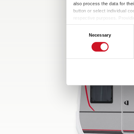
also process the data for the
button or select individual co
respective purposes. Providi
settings at any time as well a
Consent
the website). You can find fur
Necessary
Selection