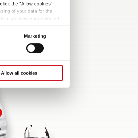
Marken-Chassis,
click the “Allow cookies”
Stoßdämpfern, Anti-
sing of your data for the
Schlingerkupplung und
. You can view your selected
selbstnachstellenden AAA-
button at the bottom left of
Bremsen für maximale
Marketing
Sicherheit!
Allow all cookies