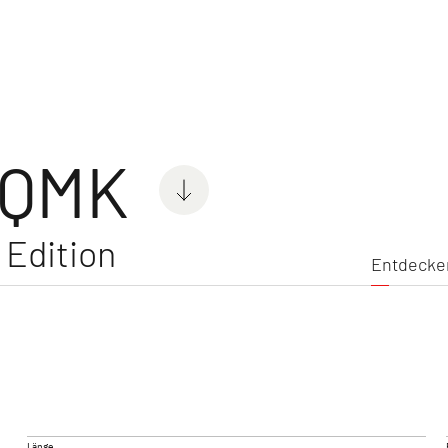
nwagen
Entdecke
 QMK
Edition
Entdecke
C'GO & C'GO UP
SUMME
Wohnwagen
Wohnwa
Länge