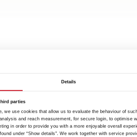
Details
t
Spots an
hird parties
, we use cookies that allow us to evaluate the behaviour of such 
 analysis and reach measurement, for secure login, to optimise we
Stylisch und immer ein
Alles griffber
ing in order to provide you with a more enjoyable overall experi
Hingucker: Seitenwände in
großer Servic
ound under “Show details”. We work together with service provid