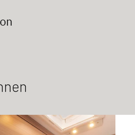
ion
hnen