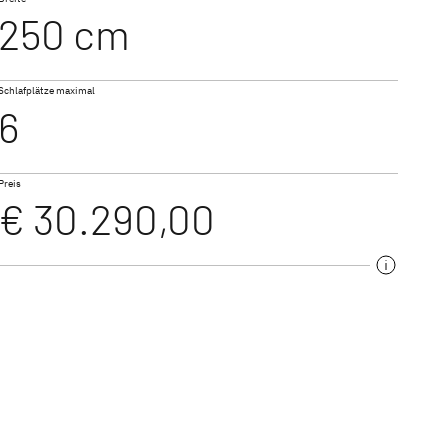
250 cm
500 QSK
Schlafplätze maximal
6
Preis
€ 30.290,00
540 QMK
ureihen mit modernem
ung. Ob kompakte
ei uns findest du das