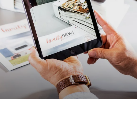
arten
sanleitungen
ng
flexikon
Connect App
l mieten
ervice Center Isny