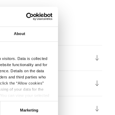
About
visitors. Data is collected
bsite functionality and for
ence. Details on the data
ers and third parties who
click the “Allow cookies”
sing of your data for the
. You can view your selected
button at the bottom left of
Marketing