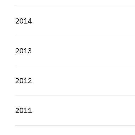
Wohnwagen 2018
2014
Wohnwagen 2017
2013
Wohnwagen 2016
2012
Wohnwagen 2015
2011
Wohnwagen 2013
Wohnwagen 2014