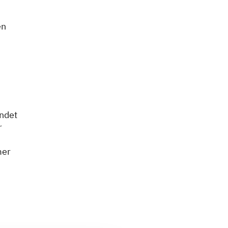
en
ndet
r
mer