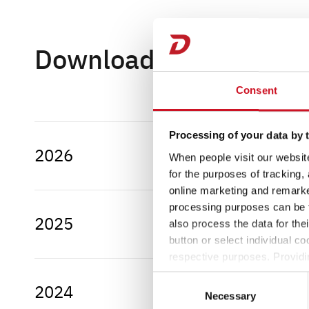
Download
Consent
Processing of your data by t
2026
When people visit our website
for the purposes of tracking,
online marketing and remarket
processing purposes can be f
2025
also process the data for the
button or select individual co
respective purposes. Providi
settings at any time as well a
Consent
2024
the website). You can find fur
Necessary
Selection