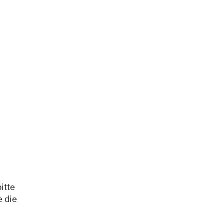
itte
e die