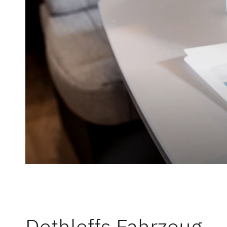
Rettungsk
Service
Bedienung
Dethleffs Versprechen
Finanzieru
Reiselust
Fachbegrif
Unternehmen
Kontakt
Händlersuche
Dethleffs 
Reisemobi
Dethleffs S
Dethleffs Fahrzeug