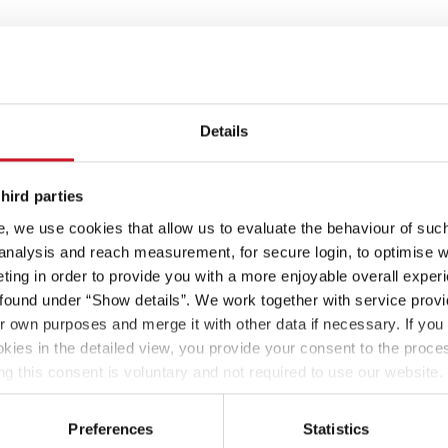
Details
hird parties
, we use cookies that allow us to evaluate the behaviour of such 
 analysis and reach measurement, for secure login, to optimise we
ing in order to provide you with a more enjoyable overall experi
ound under “Show details”. We work together with service provid
ir own purposes and merge it with other data if necessary. If you 
okies in the detailed view, you provide your consent to the proces
ng this consent is voluntary and not required to use our website
s deselect or change them later (such as by using the fingerprint 
ther information in our Privacy Policy.
Preferences
Statistics