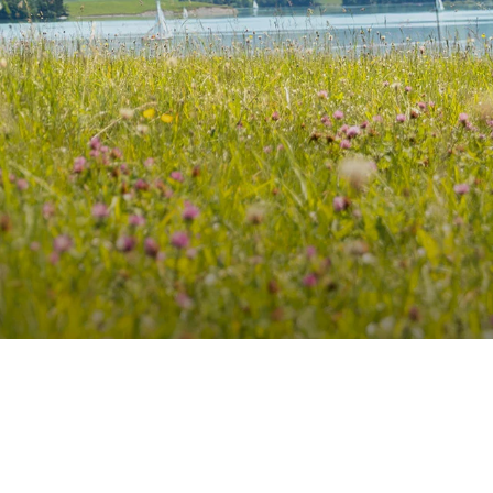
NEU
NEU
VAN
TREND ACTIVE
iert
Teilintegriert & Integriert
t & Alkoven