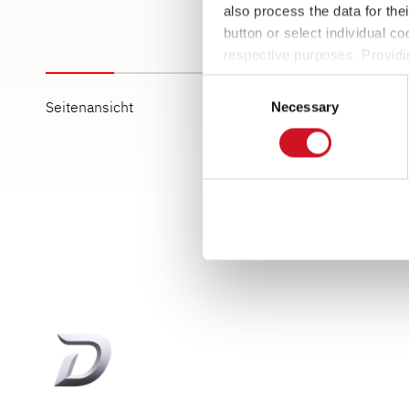
also process the data for the
button or select individual co
respective purposes. Providi
settings at any time as well a
Consent
the website). You can find fur
Seitenansicht
Necessary
Selection