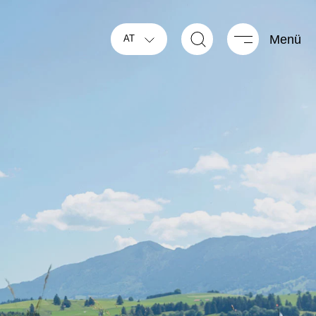
Menü
AT
NEU
NEU
EBUS PERFORMANCE
GLOBEBUS PERFORMANCE
Teilintegriert
iert