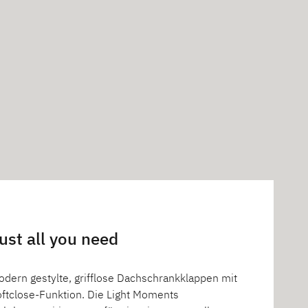
ust all you need
dern gestylte, grifflose Dachschrankklappen mit
oftclose-Funktion. Die Light Moments