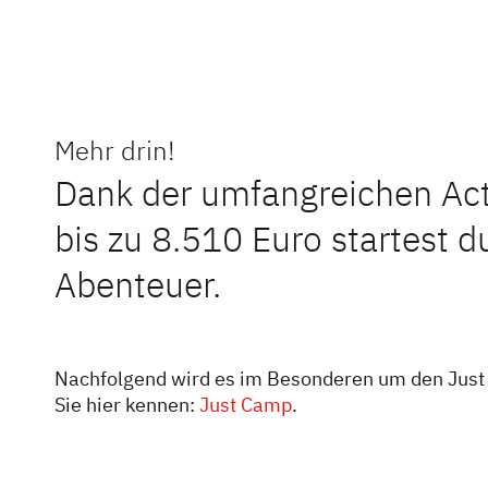
Dethleffs 
Entdecke d
Mehr drin!
Paare bis 
Dank der umfangreichen Act
Wohnmobil-
erstklassi
bis zu 8.510 Euro startest d
Mit über 9
Abenteuer.
unvergessl
Lösungen u
Finde jetz
Nachfolgend wird es im Besonderen um den Just 
Sie hier kennen:
Just Camp
.
Zu den 