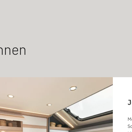
hnen
J
Mo
S