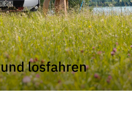
 ACTIVE
JUST GO ACTIVE
JUST 
Teilintegriert
Teilintegr
 und losfahren
NEU
XL I
ALPA
Integriert
Integrier