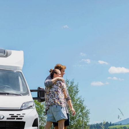
mobile
 ACTIVE
GLOBEBUS GO ACTIVE
GLOB
Teilintegriert
4X4
Teilintegr