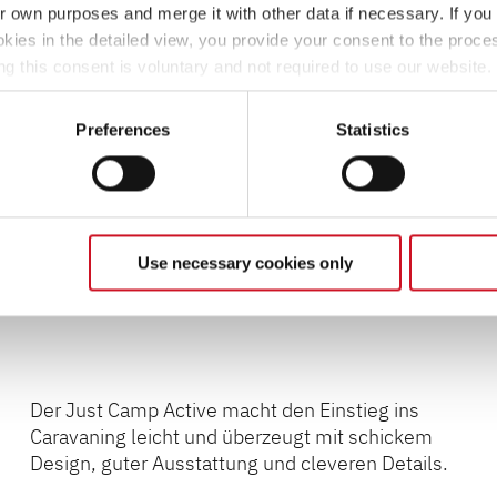
ir own purposes and merge it with other data if necessary. If you 
okies in the detailed view, you provide your consent to the proces
ng this consent is voluntary and not required to use our website
s deselect or change them later (such as by using the fingerprint 
ther information in our Privacy Policy.
Preferences
Statistics
Use necessary cookies only
Der Just Camp Active macht den Einstieg ins
Caravaning leicht und überzeugt mit schickem
Design, guter Ausstattung und cleveren Details.