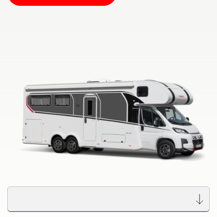
ALPA
Integriert & Alkoven
Dethleffs Händlersuche
Finde den Dethleffs Händler in deiner Nähe
Zu den Wohnmobilen
Camper Vans
Dethleffs Original Zubehör
Service