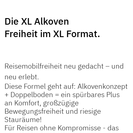
NEU
NEU
Die XL Alkoven
GLOBEBUS
GLOBEBUS
Freiheit im XL Format.
PERFORMANCE 4X4
PERFORMANCE
Teilintegriert
Teilintegriert
Reisemobilfreiheit neu gedacht – und
neu erlebt.
Diese Formel geht auf: Alkovenkonzept
+ Doppelboden = ein spürbares Plus
JUST CAMP ACTIVE
JUST GO ACTIVE
an Komfort, großzügige
Teilintegriert
Teilintegriert
Bewegungsfreiheit und riesige
Stauräume!
Für Reisen ohne Kompromisse - das
NEU
NEU