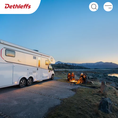
Händlersuche
Wohnwagen
Wohnmobile
GLOBEBUS ACTIVE
GLOBEBUS GO
Integriert
ACTIVE
Teilintegriert