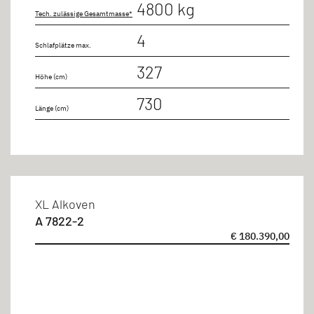
4800 kg
Tech. zulässige Gesamtmasse*
bis 8m
4
Schlafplätze max.
bis 9m
327
Höhe (cm)
730
Sitzplätze
Länge (cm)
4 Personen
6 Personen
XL Alkoven
A 7822-2
€ 180.390,00