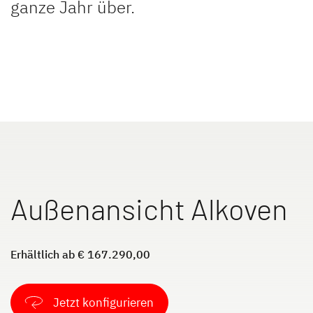
ganze Jahr über.
JUST VAN
TREND ACTIVE
Teilintegriert
Teilintegriert & Integriert
NEU
XL A
XL I
Außenansicht Alkoven
Alkoven
Integriert
Erhältlich ab € 167.290,00
Jetzt konfigurieren