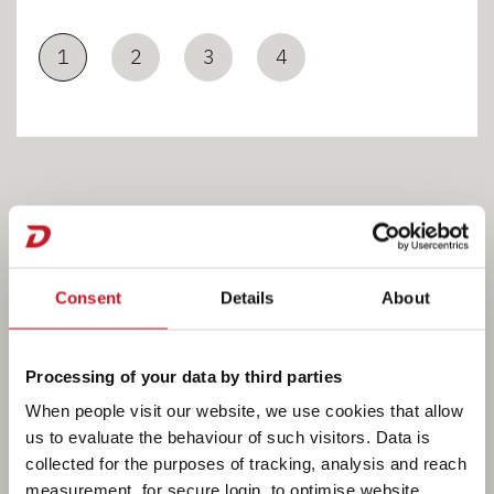
1
2
3
4
Bad
Consent
Details
About
Processing of your data by third parties
Das Bad im neuen XL ist komplett ausgestattet. Von
When people visit our website, we use cookies that allow
der Warmwasserversorgung über eine drehbare
us to evaluate the behaviour of such visitors. Data is
Toilette bis hin zu den Zahnputzbechern ist alles
collected for the purposes of tracking, analysis and reach
vorhanden. Selbst eine separate Duschkabine ist an
measurement, for secure login, to optimise website
Bord. Wird die Badezimmertür zum Wohnraum hin