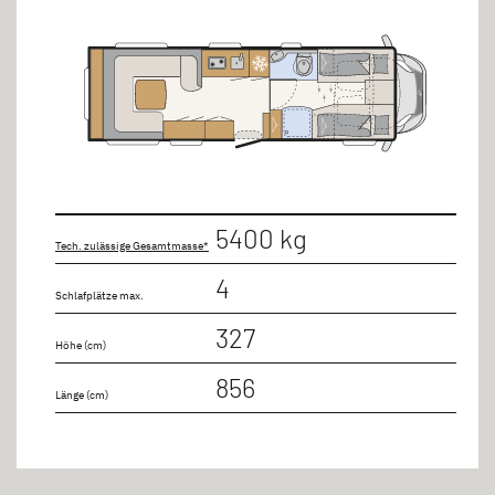
5400 kg
Tech. zulässige Gesamtmasse*
4
Schlafplätze max.
327
Höhe (cm)
856
Länge (cm)