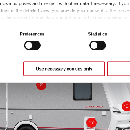
Hammerschlag Sunny Gray!
ir own purposes and merge it with other data if necessary. If you 
okies in the detailed view, you provide your consent to the proces
ng this consent is voluntary and not required to use our website
s deselect or change them later (such as by using the fingerprint 
ther information in our Privacy Policy.
Preferences
Statistics
Use necessary cookies only