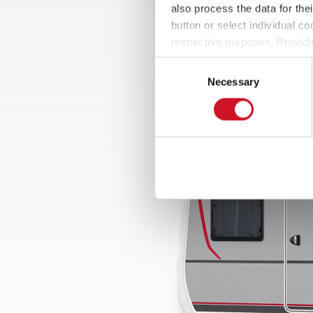
also process the data for the
button or select individual co
respective purposes. Providi
settings at any time as well a
Consent
the website). You can find fur
Necessary
Selection