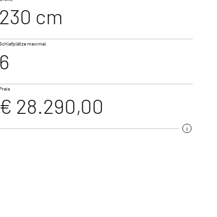
230 cm
500 QSK
Schlafplätze maximal
6
Preis
€ 28.290,00
540 QMK
ureihen mit modernem
ung. Ob kompakte
ei uns findest du das