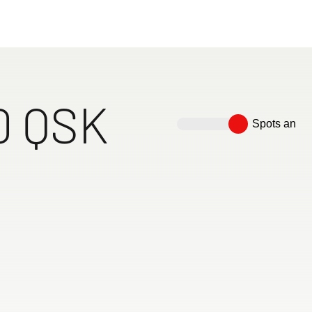
eiheit und Komfort auf Reisen – entdecke dein nächst
Wohnwagen, der zu dir passt!
730 FKR
Wohnwagen
0 QSK
Spots an
tten gut und
iche Staufläche
Komfortable
t bis zu
ben im Heck,
ochklappbares
Mittelsitzgruppe
er-
ngsbereich
tt
(umbaubar zur großer
Liegefläche 190x100 cm)