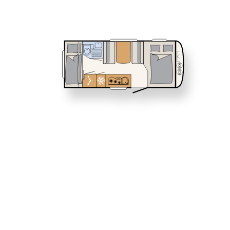
Service
460 EL
470 FR
Dethleffs Versprechen
NOMAD
Wohnwagen
Reiselust
Unternehmen
Händlersuche
510 LE
530 DR
Dethleffs 
Erlebe die
Design, du
Wohnwagen 
perfekte W