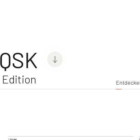
nwagen
Entdecke
 QSK
Edition
Entdecke
C'GO & C'GO UP
SUMME
Wohnwagen
Wohnwa
Länge