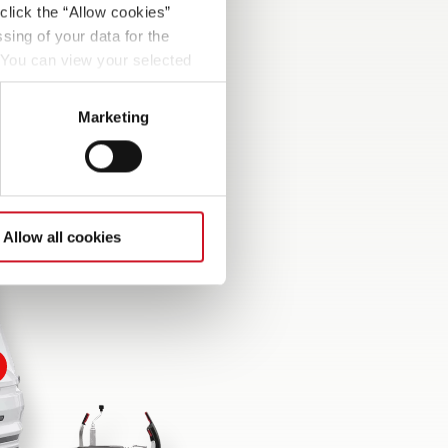
Marken-Chassis,
click the “Allow cookies”
Stoßdämpfern, Anti-
sing of your data for the
Schlingerkupplung und
. You can view your selected
selbstnachstellenden AAA-
button at the bottom left of
Bremsen für maximale
Marketing
Sicherheit!
Allow all cookies