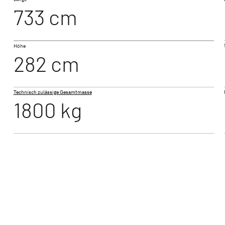
733 cm
490 EST
BEDUIN SCANDINAVIA
Höhe
Wohnwagen
282 cm
Technisch zulässige Gesamtmasse
1800 kg
530 FSK
Wohnwagen – dein perfektes Camping-Erlebnis
 Welt der Dethleffs Wohnwagen – fünf Wohnwagen-Ba
rchdachten Raumlösungen und erstklassiger Ausstatt
für Paare oder geräumige Wohnwagen für Familien – b
ohnwagen-Modell für deinen Urlaub.