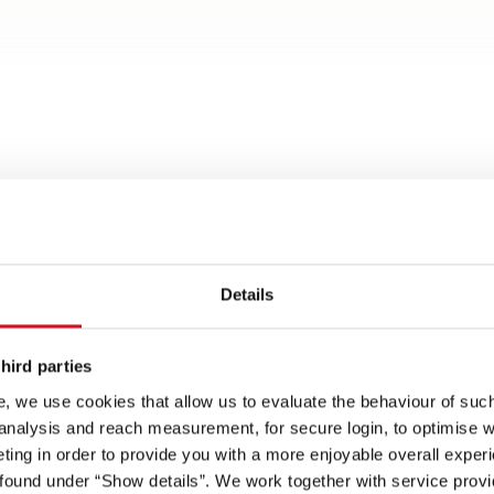
Details
t
Spots an
hird parties
, we use cookies that allow us to evaluate the behaviour of such 
 analysis and reach measurement, for secure login, to optimise we
Stylisch und immer ein
Alles griffber
ing in order to provide you with a more enjoyable overall experi
Hingucker: Seitenwände in
großer Servic
ound under “Show details”. We work together with service provid