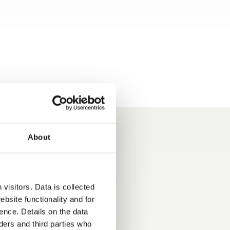
About
visitors. Data is collected
bsite functionality and for
eit – dank
Sicher ankommen,
ence. Details on the data
eklappe!
entspannter reisen – mit
ers and third parties who