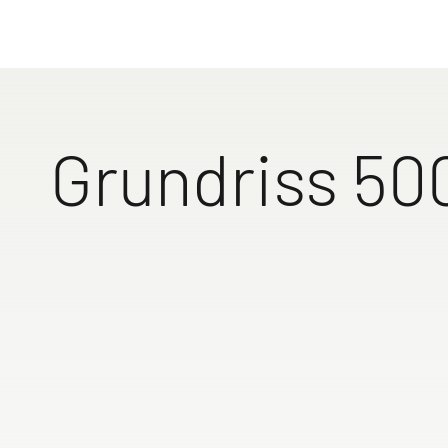
Genieße Fr
mit einem 
560 FMK
650 RQT
Zu den 
Grundriss 50
2,30 m breiter
Kinderstockbe
Zusätzl
Familiencaravan mi
sicher aufgeho
durch h
6 Schlafplätzen (3
weg vom Einga
Stockbe
Stockbett optional
erhältlich)