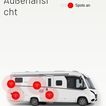
Spots an
cht