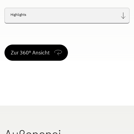
Dethleffs Versprechen
Highlights
Reiselust
Unternehmen
Zur 360° Ansicht
Händlersuche
Außenansi