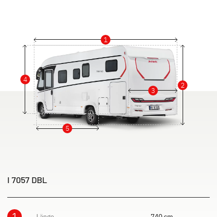
1
4
2
3
5
I 7057 DBL
1
Länge
740 cm