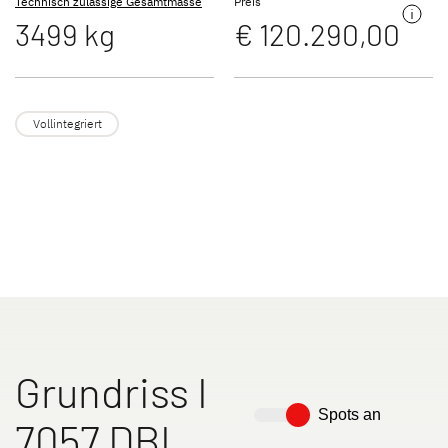
Technisch zulässige Gesamtmasse
Preis
3499 kg
€ 120.290,00
JUST VAN
TREND ACTIVE
Teilintegriert
Teilintegriert & Integriert
Vollintegriert
NEU
XL A
XL I
Alkoven
Integriert
Grundriss I
Spots an
7057 DBL