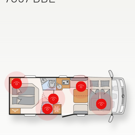
ALPA
Integriert & Alkoven
Dethleffs Händlersuche
Finde den Dethleffs Händler in deiner Nähe
Zu den Wohnmobilen
Camper Vans
Dethleffs Original Zubehör
Service