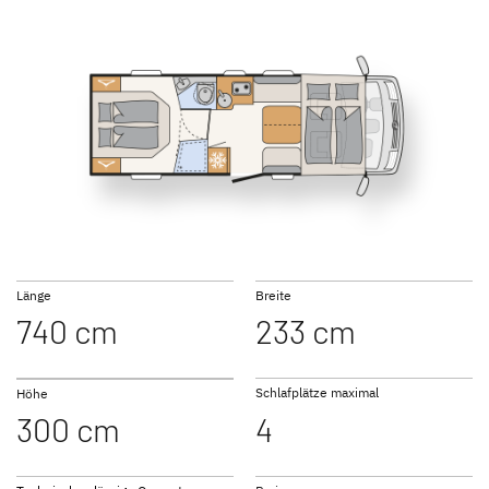
NEU
NEU
I 6817 EB
I 6877
GLOBEBUS
GLOBEBUS
PERFORMANCE 4X4
PERFORMANCE
Teilintegriert
Teilintegriert
I 7057 EB
I 7057 DBL
Länge
Breite
740 cm
233 cm
JUST CAMP ACTIVE
JUST GO ACTIVE
Teilintegriert
Teilintegriert
Schlafplätze maximal
Höhe
300 cm
4
I 7057 EBL
I 7027
NEU
NEU