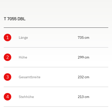
T 7055 DBL
1
Länge
735 cm
2
Höhe
299 cm
3
Gesamtbreite
232 cm
4
Stehhöhe
213 cm