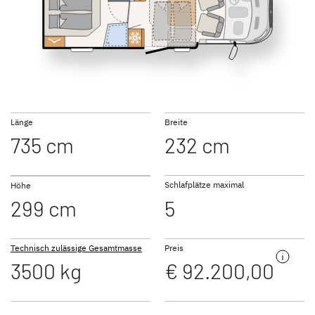
NEU
NEU
T 7055 DBL
T 7055 EB
GLOBEBUS
GLOBEBUS
PERFORMANCE 4X4
PERFORMANCE
Teilintegriert
Teilintegriert
Länge
Breite
735 cm
232 cm
T 7055 EBL
Schlafplätze maximal
Höhe
299 cm
5
JUST CAMP ACTIVE
JUST GO ACTIVE
Teilintegriert
Teilintegriert
Technisch zulässige Gesamtmasse
Preis
3500 kg
€ 92.200,00
NEU
NEU