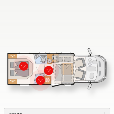
ALPA
Integriert & Alkoven
Dethleffs Händlersuche
Finde den Dethleffs Händler in deiner Nähe
Zu den Wohnmobilen
Camper Vans
Dethleffs Original Zubehör
Service
Highlights