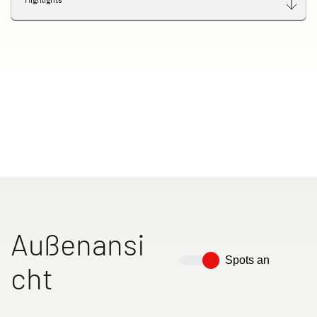
Dethleffs Versprechen
Reiselust
Unternehmen
Händlersuche
Außenansi
Spots an
cht