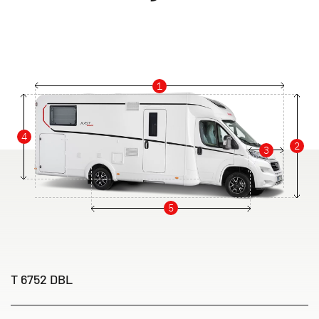
1
4
2
3
5
T 6752 DBL