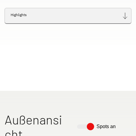
Dethleffs Versprechen
Highlights
Reiselust
Unternehmen
Händlersuche
Außenansi
Spots an
cht