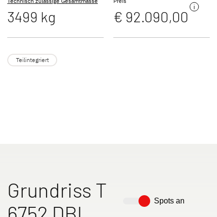
Technisch zulässige Gesamtmasse
Preis
3499 kg
€ 92.090,00
JUST VAN
TREND ACTIVE
Teilintegriert
Teilintegriert & Integriert
Teilintegriert
T 7052 DBL
NEU
XL A
XL I
Alkoven
Integriert
Grundriss T
Spots an
6752 DBL