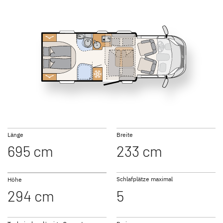
NEU
NEU
T 6752 DBL
T 6762
GLOBEBUS
GLOBEBUS
PERFORMANCE 4X4
PERFORMANCE
Teilintegriert
Teilintegriert
T 6812 EB
T 7052 EB
Länge
Breite
695 cm
233 cm
JUST CAMP ACTIVE
JUST GO ACTIVE
Teilintegriert
Teilintegriert
Schlafplätze maximal
Höhe
294 cm
5
T 7052 EBL
T 7052 DBM
NEU
NEU