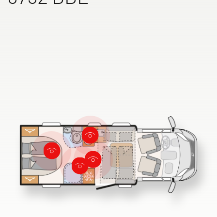
ALPA
Integriert & Alkoven
Dethleffs Händlersuche
Finde den Dethleffs Händler in deiner Nähe
Zu den Wohnmobilen
Camper Vans
Dethleffs Original Zubehör
Service