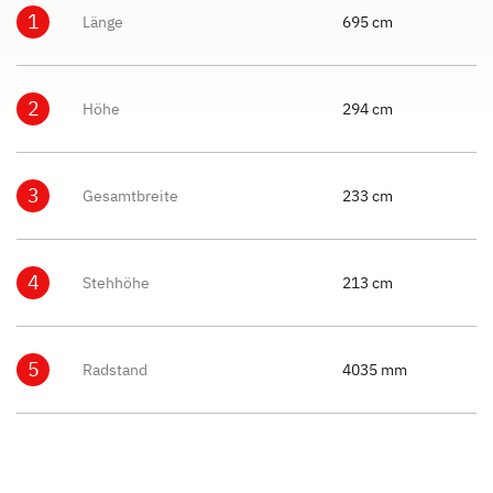
1
Länge
695 cm
2
Höhe
294 cm
3
Gesamtbreite
233 cm
4
Stehhöhe
213 cm
5
Radstand
4035 mm