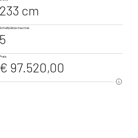
233 cm
NEU
NEU
T 7052 EB
Schlafplätze maximal
VAN
TREND ACTIVE
5
iert
Teilintegriert & Integriert
Preis
€ 97.520,00
t & Alkoven