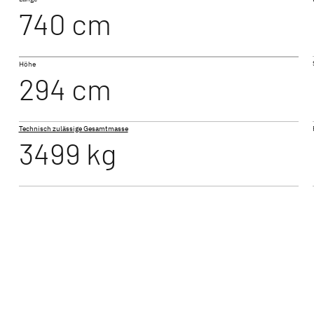
740 cm
T 6812 EB
Höhe
 ACTIVE
JUST GO ACTIVE
JUST 
294 cm
Teilintegriert
Teilintegr
Technisch zulässige Gesamtmasse
3499 kg
NEU
BM
T 7052 DBL
XL I
ALPA
Integriert
Integrier