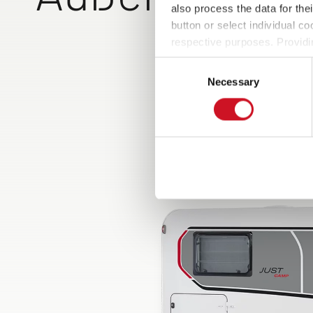
also process the data for the
button or select individual co
respective purposes. Providi
Bewährte
settings at any time as well a
Aufbauko
Consent
the website). You can find fur
GFK Auß
Necessary
Selection
hervorra