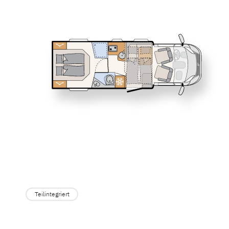
Service
T 6752 DBL
T 6762
Dethleffs Versprechen
JUST CAMP
Teilintegriert
Reiselust
Unternehmen
Händlersuche
T 7052 EBL
T 7052 D
XL A
Alkoven
Teilintegriert