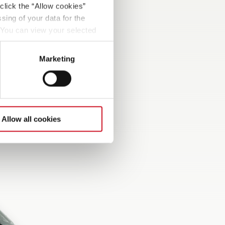
click the “Allow cookies”
sing of your data for the
. You can view your selected
button at the bottom left of
Marketing
Allow all cookies