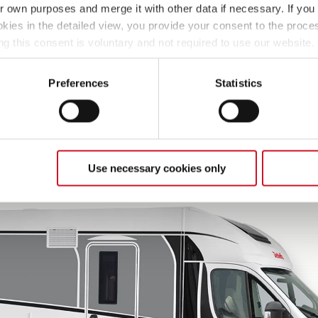
ir own purposes and merge it with other data if necessary. If you 
okies in the detailed view, you provide your consent to the proces
ng this consent is voluntary and not required to use our website
 Lifetime
70 cm breite Aufbautüre
s deselect or change them later (such as by using the fingerprint 
nstruktion mit
ther information in our Privacy Policy.
enhaut und
Preferences
Statistics
gender Isolierung
Use necessary cookies only