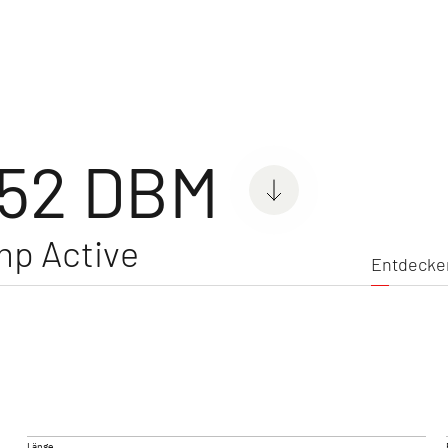
mobile
Entdecke
052 DBM
mp Active
Entdecke
 ACTIVE
GLOBEBUS GO ACTIVE
GLOB
Teilintegriert
4X4
Teilintegr
Länge