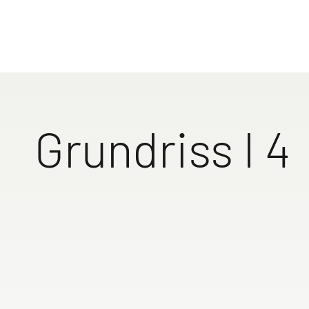
Dethleffs 
Entdecke d
Paare bis 
Wohnmobil-
Grundriss I 4
erstklassi
Mit über 9
unvergessl
Lösungen u
Einzelb
und 195
Finde jetz
7 m Fa
Zu den 