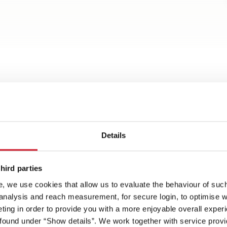
Details
t
hird parties
Spots an
, we use cookies that allow us to evaluate the behaviour of such 
 analysis and reach measurement, for secure login, to optimise we
ing in order to provide you with a more enjoyable overall experi
Agiles und sicheres
70 cm breite Aufbautür für
ound under “Show details”. We work together with service provid