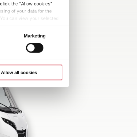
click the “Allow cookies”
sing of your data for the
. You can view your selected
button at the bottom left of
Marketing
Allow all cookies