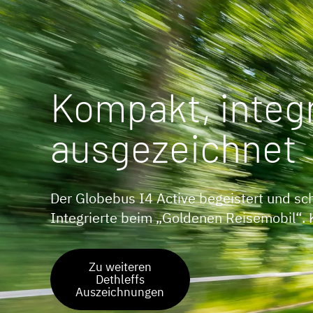
Kompakt, integr
ausgezeichnet
Der Globebus I4 Active begeistert und scha
Integrierte beim „Goldenen Reisemobil“.
Zu weiteren
Dethleffs
Auszeichnungen