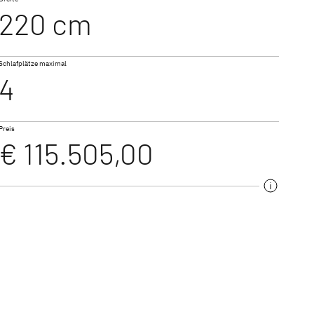
220 cm
NEU
NEU
Schlafplätze maximal
VAN
TREND ACTIVE
4
iert
Teilintegriert & Integriert
Preis
€ 115.505,00
t & Alkoven