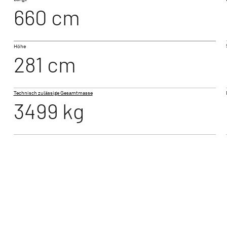
660 cm
I 6
Höhe
 ACTIVE
JUST GO ACTIVE
JUST 
281 cm
Teilintegriert
Teilintegr
Technisch zulässige Gesamtmasse
3499 kg
NEU
XL I
ALPA
Integriert
Integrier