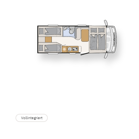
Service
I 1
I 4
Dethleffs Versprechen
JUST CAMP
Teilintegriert
Reiselust
Unternehmen
Händlersuche
XL A
Alkoven
Vollintegriert