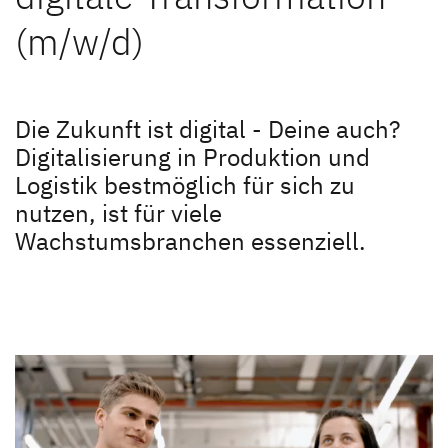
Unternehmen
(m/w/d)
Unternehmen
Dethleffs Händlersuche
Karriere
Finde den Dethleffs Händler in deiner Nähe
Die Zukunft ist digital - Deine auch?
Digitalisierung in Produktion und
Karriere
Logistik bestmöglich für sich zu
nutzen, ist für viele
Stellenangebote
Wachstumsbranchen essenziell.
Dethleffs als Arbeitgeber
Berufseinstieg bei Dethleffs
Menschen bei Dethleffs
FAQs
Ansprechpartner