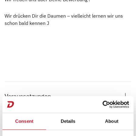
Wir drücken Dir die Daumen – vielleicht lernen wir uns
schon bald kennen J
Voraussetzungen
Allgemeine oder fachgebundene Hochschulreife
Consent
Details
About
Theorie
Großes Interesse an der Digitalisierung
Sehr gute Kenntnisse in Mathematik