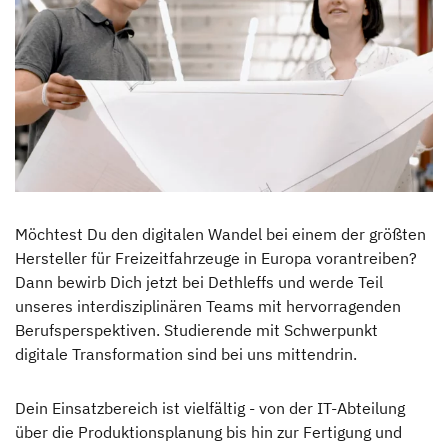
Hinter den Kulissen
News & Presse
Auszeichnungen
Dethleffs Family Stiftung
Möchtest Du den digitalen Wandel bei einem der größten
Verantwortung
Hersteller für Freizeitfahrzeuge in Europa vorantreiben?
Dann bewirb Dich jetzt bei Dethleffs und werde Teil
Reiseziel Zukunft
unseres interdisziplinären Teams mit hervorragenden
Berufsperspektiven. Studierende mit Schwerpunkt
Erwin Hymer Museum
digitale Transformation sind bei uns mittendrin.
Händlersuche
Dein Einsatzbereich ist vielfältig - von der IT-Abteilung
über die Produktionsplanung bis hin zur Fertigung und