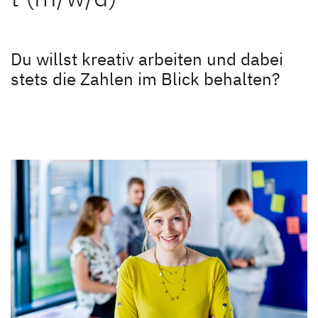
Unternehmen
Dethleffs Händlersuche
Unternehmen
Du willst kreativ arbeiten und dabei
stets die Zahlen im Blick behalten?
Finde den Dethleffs Händler in deiner Nähe
Karriere
Karriere
Stellenangebote
Dethleffs als Arbeitgeber
Berufseinstieg bei Dethleffs
Menschen bei Dethleffs
FAQs
Ansprechpartner