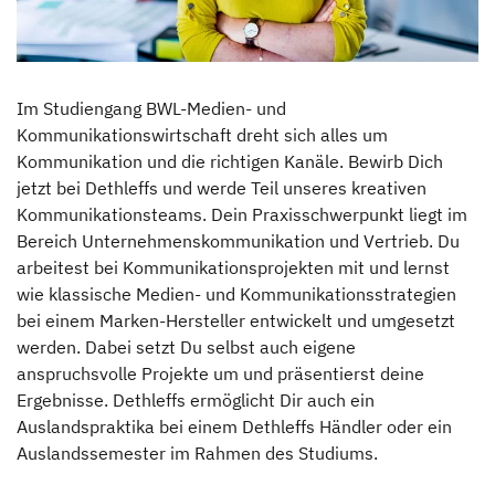
Hinter den Kulissen
News & Presse
Im Studiengang BWL-Medien- und
Kommunikationswirtschaft dreht sich alles um
Auszeichnungen
Kommunikation und die richtigen Kanäle. Bewirb Dich
jetzt bei Dethleffs und werde Teil unseres kreativen
Dethleffs Family Stiftung
Kommunikationsteams. Dein Praxisschwerpunkt liegt im
Bereich Unternehmenskommunikation und Vertrieb. Du
arbeitest bei Kommunikationsprojekten mit und lernst
Verantwortung
wie klassische Medien- und Kommunikationsstrategien
bei einem Marken-Hersteller entwickelt und umgesetzt
Reiseziel Zukunft
werden. Dabei setzt Du selbst auch eigene
anspruchsvolle Projekte um und präsentierst deine
Erwin Hymer Museum
Ergebnisse. Dethleffs ermöglicht Dir auch ein
Auslandspraktika bei einem Dethleffs Händler oder ein
Händlersuche
Auslandssemester im Rahmen des Studiums.