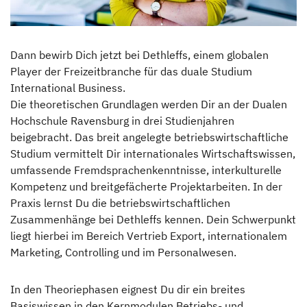
Hinter den Kulissen
Dann bewirb Dich jetzt bei Dethleffs, einem globalen
News & Presse
Player der Freizeitbranche für das duale Studium
International Business.
Auszeichnungen
Die theoretischen Grundlagen werden Dir an der Dualen
Hochschule Ravensburg in drei Studienjahren
Dethleffs Family Stiftung
beigebracht. Das breit angelegte betriebswirtschaftliche
Studium vermittelt Dir internationales Wirtschaftswissen,
Verantwortung
umfassende Fremdsprachenkenntnisse, interkulturelle
Kompetenz und breitgefächerte Projektarbeiten. In der
Reiseziel Zukunft
Praxis lernst Du die betriebswirtschaftlichen
Zusammenhänge bei Dethleffs kennen. Dein Schwerpunkt
Erwin Hymer Museum
liegt hierbei im Bereich Vertrieb Export, internationalem
Marketing, Controlling und im Personalwesen.
Händlersuche
In den Theoriephasen eignest Du dir ein breites
Basiswissen in den Kernmodulen Betriebs- und