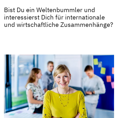
Unternehmen
Bist Du ein Weltenbummler und
Unternehmen
interessierst Dich für internationale
Dethleffs Händlersuche
und wirtschaftliche Zusammenhänge?
Karriere
Finde den Dethleffs Händler in deiner Nähe
Karriere
Stellenangebote
Dethleffs als Arbeitgeber
Berufseinstieg bei Dethleffs
Menschen bei Dethleffs
FAQs
Ansprechpartner