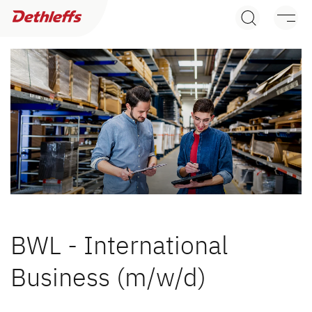
Händlersuche
Wohnwagen
Wohnmobile
Camper Vans
Dethleffs Original Zubehör
Service
BWL - International
Dethleffs Versprechen
Business (m/w/d)
Reiselust