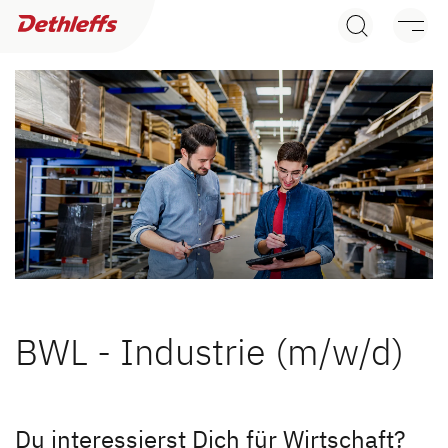
Händlersuche
Wohnwagen
Wohnmobile
Camper Vans
Dethleffs Original Zubehör
Service
BWL - Industrie (m/w/d)
Dethleffs Versprechen
Reiselust
Du interessierst Dich für Wirtschaft?