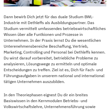
Hinter den Kulissen
Dann bewirb Dich jetzt für das duale Studium BWL-
Industrie mit Dethleffs als Ausbildungspartner. Das
News & Presse
Studium vermittelt umfassendes betriebswirtschaftliches
Wissen über alle Funtkionen und Prozesse in
Auszeichnungen
Unternehmen. In der Praxis lernst Du die wesentlichen
Unterenehmensbereiche Beschaffung, Vertrieb,
Dethleffs Family Stiftung
Marketing, Controlling und Personal bei Dethleffs kennen.
Du wirst darauf vorbereitet, betriebliche Probleme zu
Verantwortung
analysieren, Lösungswege zu ermitteln und optimale
Entscheidungen zu treffen. Ziel ist es, Dich für Fach- und
Reiseziel Zukunft
Führungsaufgaben in unserem national und international
tätigen Unternehmen auszubilden.
Erwin Hymer Museum
In den Theoriephasen eignest Du dir ein breites
Händlersuche
Basiswissen in den Kernmodulen Betriebs- und
Volkswirtschaftslehre, Unternehmensführung sowie