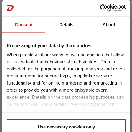
Die zulässige Spanne in Kilogramm ist im Klammerzusatz
120.290,– €
4 Personen
hinter der Masse in fahrbereitem Zustand angegeben.
a)
Damit Sie volle Transparenz über mögliche
Preis ab
Schlafplätze
Gewichtsabweichungen haben, wiegt [Marke] jedes
Fahrzeug am Bandende und teilt Ihrem Handelspartner
Consent
Details
About
das Wiegeergebnis Ihres Fahrzeugs zur Weitergabe an Sie
7,4 m
3.499 kg
mit. Detaillierte
Erläuterungen zur Masse in fahrbereitem
Länge
Technisch zulässige Gesamtmasse
Zustand finden Sie im Abschnitt „
Rechtliche Hinweise
“.
Processing of your data by third parties
When people visit our website, we use cookies that allow
us to evaluate the behaviour of such visitors. Data is
Ausgewählt
3. Die zugelassenen Sitzplätze (einschließlich Fahrer)…
collected for the purposes of tracking, analysis and reach
measurement, for secure login, to optimise website
… werden vom Hersteller im sogenannten
functionality and for online marketing and remarketing in
Typgenehmigungsverfahren festgelegt. Dadurch ergibt
order to provide you with a more enjoyable overall
sich die sogenannte Masse der Mitfahrer. Hierfür wird mit
einem Pauschalgewicht von 75 kg pro Fahrgast (ohne
experience. Details on the data processing purposes can
Fahrer) gerechnet.
Detaillierte Erläuterungen zur Masse
be found under “Show details”. We work together with
der Mitfahrer finden Sie im Abschnitt „
Rechtliche
service providers and third parties who also process the
Hinweise
“
data for their own purposes and merge it with other data if
necessary. If you click the “Allow cookies” button or
Use necessary cookies only