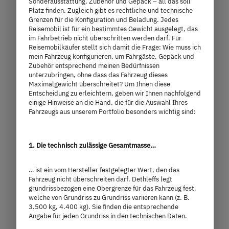
Sonderausstattung, Zubehör und Gepäck – all das soll
Platz finden. Zugleich gibt es rechtliche und technische
Grenzen für die Konfiguration und Beladung. Jedes
Reisemobil ist für ein bestimmtes Gewicht ausgelegt, das
im Fahrbetrieb nicht überschritten werden darf. Für
Reisemobilkäufer stellt sich damit die Frage: Wie muss ich
mein Fahrzeug konfigurieren, um Fahrgäste, Gepäck und
Zubehör entsprechend meinen Bedürfnissen
unterzubringen, ohne dass das Fahrzeug dieses
Maximalgewicht überschreitet? Um Ihnen diese
Entscheidung zu erleichtern, geben wir Ihnen nachfolgend
einige Hinweise an die Hand, die für die Auswahl Ihres
Fahrzeugs aus unserem Portfolio besonders wichtig sind:
I 7057 DBL
1. Die technisch zulässige Gesamtmasse…
120.290,– €
4 Personen
a)
Preis ab
Schlafplätze
… ist ein vom Hersteller festgelegter Wert, den das
Fahrzeug nicht überschreiten darf. Dethleffs legt
grundrissbezogen eine Obergrenze für das Fahrzeug fest,
7,4 m
3.499 kg
welche von Grundriss zu Grundriss variieren kann (z. B.
3.500 kg, 4.400 kg). Sie finden die entsprechende
Länge
Technisch zulässige Gesamtmasse
Angabe für jeden Grundriss in den technischen Daten.