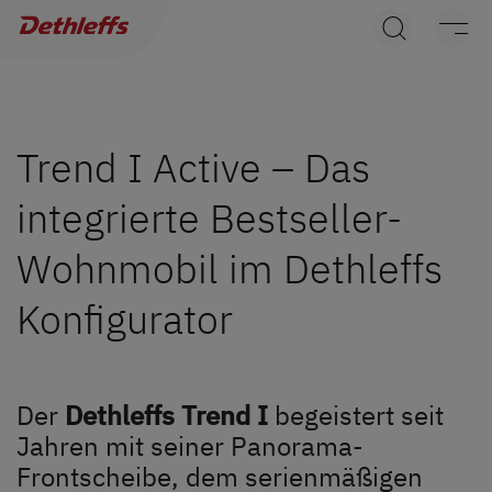
Händlersuche
Wohnwagen
Wohnmobile
Trend I Active – Das
integrierte Bestseller-
Camper Vans
Wohnmobil im Dethleffs
Dethleffs Original Zubehör
Konfigurator
Service
Dethleffs Versprechen
Der
Dethleffs Trend I
begeistert seit
Jahren mit seiner Panorama-
Reiselust
Frontscheibe, dem serienmäßigen