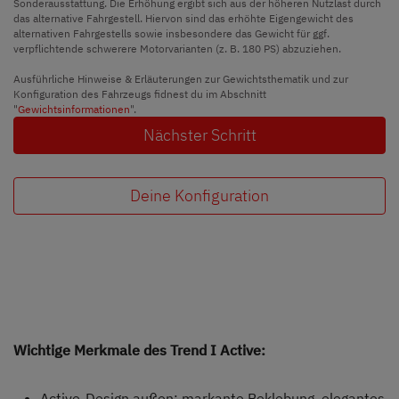
Sonderausstattung. Die Erhöhung ergibt sich aus der höheren Nutzlast durch
das alternative Fahrgestell. Hiervon sind das erhöhte Eigengewicht des
alternativen Fahrgestells sowie insbesondere das Gewicht für ggf.
verpflichtende schwerere Motorvarianten (z. B. 180 PS) abzuziehen.
Ausführliche Hinweise & Erläuterungen zur Gewichtsthematik und zur
Konfiguration des Fahrzeugs fidnest du im Abschnitt
"
Gewichtsinformationen
".
Nächster Schritt
Deine Konfiguration
Wichtige Merkmale des Trend I Active:
Active-Design außen: markante Beklebung, elegantes