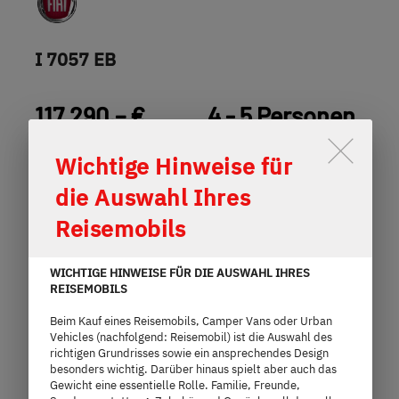
I 7057 EB
117.290,– €
4 - 5 Personen
a)
Preis ab
Schlafplätze
Durch Scrolling wird der Button 
Wichtige Hinweise für
7,4 m
3.499 kg
die Auswahl Ihres
Länge
Technisch zulässige Gesamtmasse
Reisemobils
WICHTIGE HINWEISE FÜR DIE AUSWAHL IHRES
REISEMOBILS
Modell auswählen
Beim Kauf eines Reisemobils, Camper Vans oder Urban
Vehicles (nachfolgend: Reisemobil) ist die Auswahl des
richtigen Grundrisses sowie ein ansprechendes Design
besonders wichtig. Darüber hinaus spielt aber auch das
Gewicht eine essentielle Rolle. Familie, Freunde,