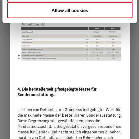
select individual cookies in the detailed view, you provide
your consent to the processing of your data for the
Allow all cookies
respective purposes. Providing this consent is voluntary
and not required to use our website. You can view your
selected settings at any time as well as deselect or
I 7027
change them later (such as by using the fingerprint button
at the bottom left of the website). You can find further
information in our Privacy Policy.
121.490,– €
2 - 4 Personen
a)
Preis ab
Schlafplätze
7,4 m
3.499 kg
4. Die herstellerseitig festgelegte Masse für
Länge
Technisch zulässige Gesamtmasse
Sonderausstattung…
… ist ein von Dethleffs pro Grundriss festgelegter Wert für
die maximale Masse der bestellbaren Sonderausstattung.
Modell auswählen
Diese Begrenzung soll gewährleisten, dass die
Mindestnutzlast, d.h. die gesetzlich vorgeschriebene freie
Masse für Gepäck und nachträglich eingebautes Zubehör,
bei den von Dethleffs ausgelieferten Fahrzeugen auch