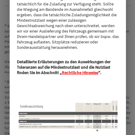
tatsächlich für die Zuladung zur Verfügung steht. Sollte
die Wiegung am Bandende im Ausnahmefall gleichwohl
ergeben, dass die tatsächliche Zuladungsmöglichkeit die
Mindestnutzlast wegen einer zulässigen
Gewichtsabweichung nach oben unterschreitet, werden
a)
Es handelt sich um eine unverbindliche Preisempfehlung, die auf den
wir vor einer Auslieferung des Fahrzeugs gemeinsam mit
österreichischen Verkaufspreisen basiert. Preise in anderen Ländern können
aufgrund der Währungsumrechnung und der länderspezifischen
Ihrem Handelspartner und Ihnen prüfen, ob wir bspw. das
Mehrwertsteuer, Gebühren und Einfuhrzölle abweichen. Daher wird
Fahrzeug auflasten, Sitzplätze reduzieren oder
empfohlen, einen örtlichen Händler nach den für das jeweilige Land
Sonderausstattung herausnehmen.
geltenden Preisen zu fragen, um den aktuellsten Stand zu erfahren.
Die in diesem Fahrzeugkonfigurator dargestellten Bilder dienen lediglich
Detaillierte Erläuterungen zu den Auswirkungen der
Illustrationszwecken. Sie können von anderen Modellen oder
Toleranzen auf die Mindestnutzlast und die Nutzlast
Ausstattungsvarianten stammen und abweichen.
finden Sie im Abschnitt „
Rechtliche Hinweise
“.
* Bei der angegebenen Masse in fahrbereitem Zustand handelt es sich um
einen im Typgenehmigungsverfahren festgelegten Standardwert. Aufgrund
von Fertigungstoleranzen kann die real gewogene Masse in fahrbereitem
Zustand vom oben angegebenen Wert abweichen. Abweichungen von bis zu
± 5 % der Masse in fahrbereitem Zustand sind rechtlich zulässig und möglich.
Die zulässige Spanne in Kilogramm ist im Klammerzusatz hinter der Masse in
fahrbereitem Zustand angegeben. Bei der herstellerseitig festgelegten Masse
für Sonderausstattung handelt es sich um einen für jeden Typ und Grundriss
ermittelten kalkulatorischen Wert, mit dem Dethleffs festlegt, wieviel Gewicht
für werkseitig eingebaute Sonderausstattung maximal zur Verfügung steht.
Die Begrenzung der Sonderausstattung soll gewährleisten, dass die