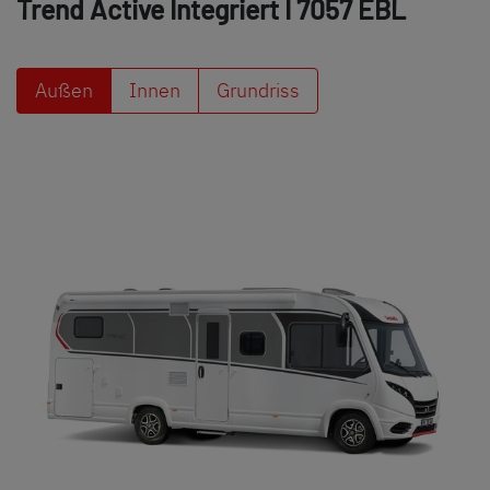
Trend Active Integriert
I 7057 EBL
Außen
Innen
Grundriss
Dethleffs Händlersuche
Finde den Dethleffs Händler in deiner Nähe