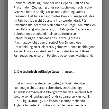
Sonderausstattung, Zubehör und Gepäck – all das soll
Platz finden. Zugleich gibt es rechtliche und technische
Grenzen für die Konfiguration und Beladung. Jedes
Reisemobil ist für ein bestimmtes Gewicht ausgelegt, das
im Fahrbetrieb nicht überschritten werden darf. Für
Reisemobilkäufer stellt sich damit die Frage: Wie muss ich
T 45
mein Fahrzeug konfigurieren, um Fahrgäste, Gepäck und
Zubehör entsprechend meinen Bedürfnissen
unterzubringen, ohne dass das Fahrzeug dieses
Maximalgewicht überschreitet? Um Ihnen diese
76.490,– €
2 - 3 Personen
Entscheidung zu erleichtern, geben wir Ihnen nachfolgend
einige Hinweise an die Hand, die für die Auswahl Ihres
a)
Preis ab
Schlafplätze
Fahrzeugs aus unserem Portfolio besonders wichtig sind:
6,68 m
3.500 kg
1. Die technisch zulässige Gesamtmasse…
Länge
Technisch zulässige Gesamtmasse
… ist ein vom Hersteller festgelegter Wert, den das
Fahrzeug nicht überschreiten darf. Dethleffs legt
grundrissbezogen eine Obergrenze für das Fahrzeug fest,
Ausgewählt
welche von Grundriss zu Grundriss variieren kann (z. B.
3.500 kg, 4.400 kg). Sie finden die entsprechende
Angabe für jeden Grundriss in den technischen Daten.