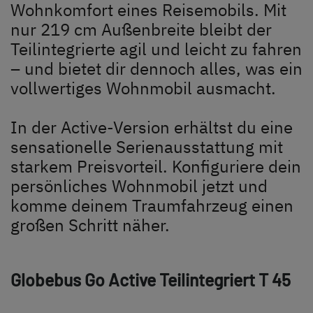
Unternehmen
Wohnkomfort eines Reisemobils. Mit
nur 219 cm Außenbreite bleibt der
Händlersuche
Teilintegrierte agil und leicht zu fahren
– und bietet dir dennoch alles, was ein
vollwertiges Wohnmobil ausmacht.
In der Active-Version erhältst du eine
Dethleffs Händlersuche
sensationelle Serienausstattung mit
starkem Preisvorteil. Konfiguriere dein
Finde den Dethleffs Händler in deiner Nähe
persönliches Wohnmobil jetzt und
komme deinem Traumfahrzeug einen
großen Schritt näher.
Globebus Go Active Teilintegriert
T 45