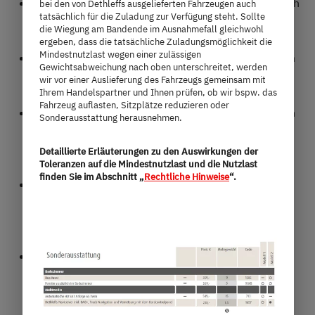
Kompakt und wendig: nur 219 cm breit, perfekt auch
bei den von Dethleffs ausgelieferten Fahrzeugen auch
tatsächlich für die Zuladung zur Verfügung steht. Sollte
für enge Straßen
die Wiegung am Bandende im Ausnahmefall gleichwohl
ergeben, dass die tatsächliche Zuladungsmöglichkeit die
Mindestnutzlast wegen einer zulässigen
Komfortabler Grundriss: zwei Längs-Einzelbetten im
Gewichtsabweichung nach oben unterschreitet, werden
Heck und praktisches Schwenkbad
wir vor einer Auslieferung des Fahrzeugs gemeinsam mit
Ihrem Handelspartner und Ihnen prüfen, ob wir bspw. das
Fahrzeug auflasten, Sitzplätze reduzieren oder
Active-Ausstattung serienmäßig: u. a. Fahrerhaus in
Sonderausstattung herausnehmen.
Schwarz-Metallic, 16-Zoll-Alufelgen, zusätzliche
Serviceklappe zur Heckgarage
Detaillierte Erläuterungen zu den Auswirkungen der
Toleranzen auf die Mindestnutzlast und die Nutzlast
finden Sie im Abschnitt „
Rechtliche Hinweise
“.
Stimmiges Interieur: helles Polsterdesign, indirekte
Beleuchtung, hochwertige, doppelverglaste
Rahmenfenster, Panorama-Dachhaube
Gourmet-Küche: große Schubfächer, 2-Flamm-
Kocher, Warmwasser, 131-Liter-
Kompressorkühlschrank