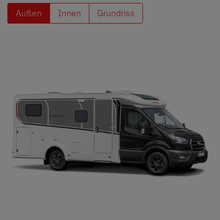
Außen
Innen
Grundriss