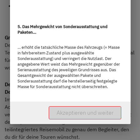
Starker Antrieb: 165 PS TDCi EcoBlue-Motor,
Rückfahrkamera, 12-Zoll-Multifunktions-Display
sowie alle wichtigen Assistenzsysteme sind an Bord
5. Das Mehrgewicht von Sonderausstattung und
Paketen…
Grundriss:
Der Globebus Go Active ist im Grundriss T 45 Active als
… erhöht die tatsächliche Masse des Fahrzeugs (= Masse
Teilintegrierter mit Längseinzelbetten erhältlich – optimal
in fahrbereitem Zustand plus ausgewählte
Sonderausstattung) und verringert die Nutzlast. Der
für Paare, die kompakt reisen und dennoch großzügig
angegebene Wert weist das Mehrgewicht gegenüber der
wohnen möchten.
Serienausstattung des jeweiligen Grundrisses aus. Das
Gesamtgewicht der ausgewählten Pakete und
Sonderausstattung darf die herstellerseitig festgelegte
Dein Weg zum perfekten Globebus Go Active: der
Masse für Sonderausstattung nicht überschreiten.
Dethleffs Konfigurator
Im Dethleffs Konfigurator stellst du deinen Globebus Go
Active Schritt für Schritt zusammen. Wähle alle
Akzeptieren und weiter
verfügbaren Optionen – und erhalte eine klare Übersicht
deiner persönlichen Konfiguration. So wird dein
teilintegriertes Reisemobil zu genau dem Begleiter, den
du dir für deine Touren wünschst.