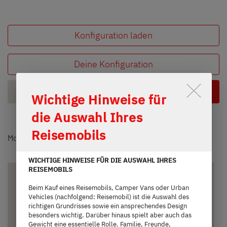
Konfiguration laden
Deine Konfiguration
Grundriss
Durch Scrolling wird der Button 
Wichtige Hinweise für
die Auswahl Ihres
Reisemobils
Modell auswählen
WICHTIGE HINWEISE FÜR DIE AUSWAHL IHRES
REISEMOBILS
Beim Kauf eines Reisemobils, Camper Vans oder Urban
Vehicles (nachfolgend: Reisemobil) ist die Auswahl des
richtigen Grundrisses sowie ein ansprechendes Design
besonders wichtig. Darüber hinaus spielt aber auch das
Gewicht eine essentielle Rolle. Familie, Freunde,