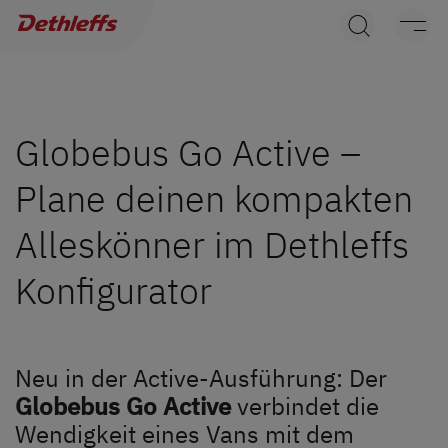
Händlersuche
Wohnwagen
Wohnmobile
Globebus Go Active –
Plane deinen kompakten
Camper Vans
Alleskönner im Dethleffs
Dethleffs Original Zubehör
Konfigurator
Service
Dethleffs Versprechen
Neu in der Active-Ausführung: Der
Globebus Go Active
verbindet die
Reiselust
Wendigkeit eines Vans mit dem