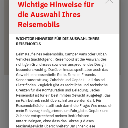
Durch Scrolling wird der Button 
Wichtige Hinweise für
22.690,– €
3 Personen
die Auswahl Ihres
a)
Preis ab
Schlafplätze
Reisemobils
6,76 m
1.300 kg
WICHTIGE HINWEISE FÜR DIE AUSWAHL IHRES
Länge
Technisch zulässige Gesamtmasse
REISEMOBILS
Beim Kauf eines Reisemobils, Camper Vans oder Urban
Vehicles (nachfolgend: Reisemobil) ist die Auswahl des
Ausgewählt
richtigen Grundrisses sowie ein ansprechendes Design
besonders wichtig. Darüber hinaus spielt aber auch das
Gewicht eine essentielle Rolle. Familie, Freunde,
Sonderausstattung, Zubehör und Gepäck – all das soll
Platz finden. Zugleich gibt es rechtliche und technische
Grenzen für die Konfiguration und Beladung. Jedes
Reisemobil ist für ein bestimmtes Gewicht ausgelegt, das
im Fahrbetrieb nicht überschritten werden darf. Für
Reisemobilkäufer stellt sich damit die Frage: Wie muss ich
mein Fahrzeug konfigurieren, um Fahrgäste, Gepäck und
Zubehör entsprechend meinen Bedürfnissen
unterzubringen, ohne dass das Fahrzeug dieses
Maximalgewicht überschreitet? Um Ihnen diese