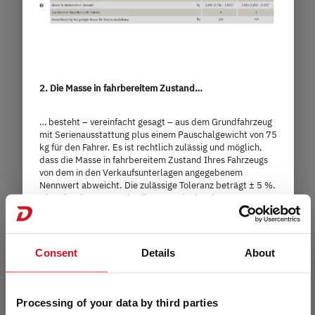
2. Die Masse in fahrbereitem Zustand…
495 QSK
… besteht – vereinfacht gesagt – aus dem Grundfahrzeug
mit Serienausstattung plus einem Pauschalgewicht von 75
kg für den Fahrer. Es ist rechtlich zulässig und möglich,
24.290,– €
5 - 6 Personen
dass die Masse in fahrbereitem Zustand Ihres Fahrzeugs
a)
von dem in den Verkaufsunterlagen angegebenem
Preis ab
Schlafplätze
Nennwert abweicht. Die zulässige Toleranz beträgt ± 5 %.
Die zulässige Spanne in Kilogramm ist im Klammerzusatz
hinter der Masse in fahrbereitem Zustand angegeben.
7,14 m
1.360 kg
Damit Sie volle Transparenz über mögliche
Länge
Technisch zulässige Gesamtmasse
Gewichtsabweichungen haben, wiegt [Marke] jedes
Fahrzeug am Bandende und teilt Ihrem Handelspartner
Consent
Details
About
das Wiegeergebnis Ihres Fahrzeugs zur Weitergabe an Sie
mit. Detaillierte
Erläuterungen zur Masse in fahrbereitem
Modell auswählen
Zustand finden Sie im Abschnitt „
Rechtliche Hinweise
“.
Processing of your data by third parties