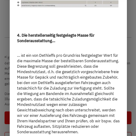
Modell auswählen
4. Die herstellerseitig festgelegte Masse für
Sonderausstattung…
… ist ein von Dethleffs pro Grundriss festgelegter Wert für
a)
Es handelt sich um eine unverbindliche Preisempfehlung, die auf den
die maximale Masse der bestellbaren Sonderausstattung.
österreichischen Verkaufspreisen basiert. Preise in anderen Ländern können
Diese Begrenzung soll gewährleisten, dass die
aufgrund der Währungsumrechnung und der länderspezifischen
Mindestnutzlast, d.h. die gesetzlich vorgeschriebene freie
Mehrwertsteuer, Gebühren und Einfuhrzölle abweichen. Daher wird
Masse für Gepäck und nachträglich eingebautes Zubehör,
empfohlen, einen örtlichen Händler nach den für das jeweilige Land
bei den von Dethleffs ausgelieferten Fahrzeugen auch
geltenden Preisen zu fragen, um den aktuellsten Stand zu erfahren.
tatsächlich für die Zuladung zur Verfügung steht. Sollte
die Wiegung am Bandende im Ausnahmefall gleichwohl
Die in diesem Fahrzeugkonfigurator dargestellten Bilder dienen lediglich
ergeben, dass die tatsächliche Zuladungsmöglichkeit die
Illustrationszwecken. Sie können von anderen Modellen oder
Ausstattungsvarianten stammen und abweichen.
Mindestnutzlast wegen einer zulässigen
Gewichtsabweichung nach oben unterschreitet, werden
wir vor einer Auslieferung des Fahrzeugs gemeinsam mit
Nächster Schritt
Ihrem Handelspartner und Ihnen prüfen, ob wir bspw. das
Fahrzeug auflasten, Sitzplätze reduzieren oder
Sonderausstattung herausnehmen.