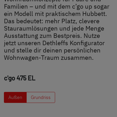
Unternehmen
Familien – und mit dem c’go up sogar
ein Modell mit praktischem Hubbett.
Händlersuche
Das bedeutet: mehr Platz, clevere
Stauraumlösungen und jede Menge
Ausstattung zum Bestpreis. Nutze
jetzt unseren Dethleffs Konfigurator
und stelle dir deinen persönlichen
Wohnwagen-Traum zusammen.
Dethleffs Händlersuche
c'go
475 EL
Finde den Dethleffs Händler in deiner Nähe
Außen
Grundriss