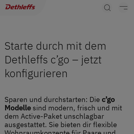
Händlersuche
Wohnwagen
Wohnmobile
Starte durch mit dem
Dethleffs c’go – jetzt
Camper Vans
konfigurieren
Dethleffs Original Zubehör
Service
Sparen und durchstarten: Die
c’go
Dethleffs Versprechen
Modelle
sind modern, frisch und mit
dem Active-Paket unschlagbar
Reiselust
ausgestattet. Sie bieten dir flexible
Wohnraumkonzepte für Paare und