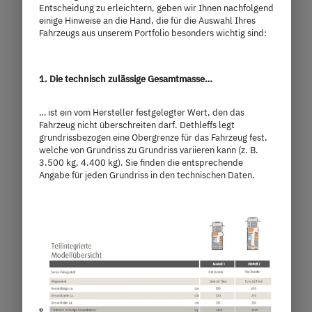
Entscheidung zu erleichtern, geben wir Ihnen nachfolgend
einige Hinweise an die Hand, die für die Auswahl Ihres
Fahrzeugs aus unserem Portfolio besonders wichtig sind:
495 FR
1. Die technisch zulässige Gesamtmasse…
22.690,– €
4 Personen
a)
Preis ab
Schlafplätze
… ist ein vom Hersteller festgelegter Wert, den das
Fahrzeug nicht überschreiten darf. Dethleffs legt
grundrissbezogen eine Obergrenze für das Fahrzeug fest,
7,25 m
1.360 kg
welche von Grundriss zu Grundriss variieren kann (z. B.
3.500 kg, 4.400 kg). Sie finden die entsprechende
Länge
Technisch zulässige Gesamtmasse
Angabe für jeden Grundriss in den technischen Daten.
Modell auswählen