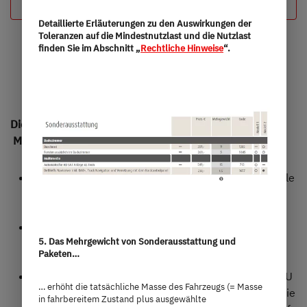
Deine Konfiguration
Detaillierte Erläuterungen zu den Auswirkungen der
Toleranzen auf die Mindestnutzlast und die Nutzlast
finden Sie im Abschnitt „
Rechtliche Hinweise
“.
Die wichtigsten Merkmale der Dethleffs c’go & c’go up
Modelle:
Kompakte Maße & geringes Gewicht: perfekt für viele
Zugfahrzeuge und leicht zu manövrieren
Viel Stauraum: durchdacht platzierte Staufächer für
5. Das Mehrgewicht von Sonderausstattung und
Campingausrüstung und Gepäck
Paketen…
Serienmäßig digital vernetzt: mit der innovativen SIU
… erhöht die tatsächliche Masse des Fahrzeugs (= Masse
(System Information Unit) hast du Fahrzeugdaten wie
in fahrbereitem Zustand plus ausgewählte