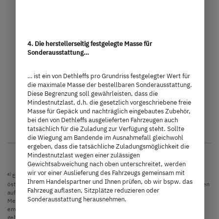
72.290,– €
2 - 5 Personen
a)
Preis ab
Schlafplätze
6,36 m
3.499 kg
4. Die herstellerseitig festgelegte Masse für
Sonderausstattung…
Länge
Technisch zulässige Gesamtmasse
… ist ein von Dethleffs pro Grundriss festgelegter Wert für
die maximale Masse der bestellbaren Sonderausstattung.
Diese Begrenzung soll gewährleisten, dass die
Mindestnutzlast, d.h. die gesetzlich vorgeschriebene freie
Modell auswählen
Masse für Gepäck und nachträglich eingebautes Zubehör,
bei den von Dethleffs ausgelieferten Fahrzeugen auch
tatsächlich für die Zuladung zur Verfügung steht. Sollte
die Wiegung am Bandende im Ausnahmefall gleichwohl
ergeben, dass die tatsächliche Zuladungsmöglichkeit die
Mindestnutzlast wegen einer zulässigen
Gewichtsabweichung nach oben unterschreitet, werden
wir vor einer Auslieferung des Fahrzeugs gemeinsam mit
a)
Es handelt sich um eine unverbindliche Preisempfehlung, die auf den
Ihrem Handelspartner und Ihnen prüfen, ob wir bspw. das
österreichischen Verkaufspreisen basiert. Preise in anderen Ländern können
Fahrzeug auflasten, Sitzplätze reduzieren oder
aufgrund der Währungsumrechnung und der länderspezifischen
Sonderausstattung herausnehmen.
Mehrwertsteuer, Gebühren und Einfuhrzölle abweichen. Daher wird
empfohlen, einen örtlichen Händler nach den für das jeweilige Land
geltenden Preisen zu fragen, um den aktuellsten Stand zu erfahren.