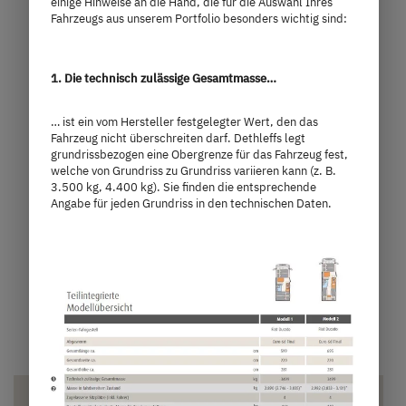
einige Hinweise an die Hand, die für die Auswahl Ihres
Fahrzeugs aus unserem Portfolio besonders wichtig sind:
600 ES Active
1. Die technisch zulässige Gesamtmasse…
69.890,– €
2 - 5 Personen
a)
… ist ein vom Hersteller festgelegter Wert, den das
Preis ab
Schlafplätze
Fahrzeug nicht überschreiten darf. Dethleffs legt
grundrissbezogen eine Obergrenze für das Fahrzeug fest,
welche von Grundriss zu Grundriss variieren kann (z. B.
5,99 m
3.499 kg
3.500 kg, 4.400 kg). Sie finden die entsprechende
Länge
Technisch zulässige Gesamtmasse
Angabe für jeden Grundriss in den technischen Daten.
Modell auswählen