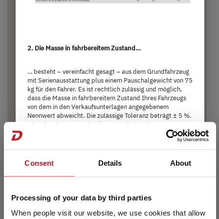
2. Die Masse in fahrbereitem Zustand…
… besteht – vereinfacht gesagt – aus dem Grundfahrzeug
mit Serienausstattung plus einem Pauschalgewicht von 75
kg für den Fahrer. Es ist rechtlich zulässig und möglich,
dass die Masse in fahrbereitem Zustand Ihres Fahrzeugs
600 KS Active
von dem in den Verkaufsunterlagen angegebenem
Nennwert abweicht. Die zulässige Toleranz beträgt ± 5 %.
Die zulässige Spanne in Kilogramm ist im Klammerzusatz
71.090,– €
4 - 7 Personen
hinter der Masse in fahrbereitem Zustand angegeben.
Damit Sie volle Transparenz über mögliche
a)
Preis ab
Schlafplätze
Gewichtsabweichungen haben, wiegt [Marke] jedes
Fahrzeug am Bandende und teilt Ihrem Handelspartner
Consent
Details
About
das Wiegeergebnis Ihres Fahrzeugs zur Weitergabe an Sie
5,99 m
3.499 kg
mit. Detaillierte
Erläuterungen zur Masse in fahrbereitem
Zustand finden Sie im Abschnitt „
Rechtliche Hinweise
“.
Länge
Technisch zulässige Gesamtmasse
Processing of your data by third parties
When people visit our website, we use cookies that allow