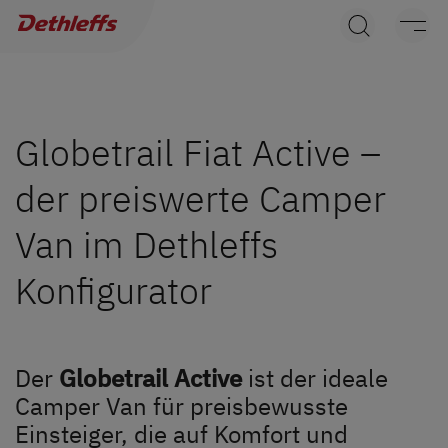
Händlersuche
Wohnwagen
Wohnmobile
Globetrail Fiat Active –
der preiswerte Camper
Camper Vans
Van im Dethleffs
Dethleffs Original Zubehör
Konfigurator
Service
Dethleffs Versprechen
Der
Globetrail Active
ist der ideale
Camper Van für preisbewusste
Reiselust
Einsteiger, die auf Komfort und