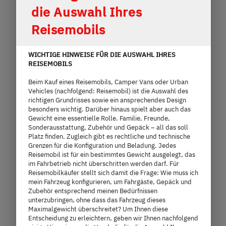
die Auswahl Ihres
5,99 m
3.499 kg
Reisemobils
Länge
Technisch zulässige Gesamtmasse
WICHTIGE HINWEISE FÜR DIE AUSWAHL IHRES
REISEMOBILS
Modell auswählen
Beim Kauf eines Reisemobils, Camper Vans oder Urban
Vehicles (nachfolgend: Reisemobil) ist die Auswahl des
richtigen Grundrisses sowie ein ansprechendes Design
besonders wichtig. Darüber hinaus spielt aber auch das
Gewicht eine essentielle Rolle. Familie, Freunde,
Sonderausstattung, Zubehör und Gepäck – all das soll
Platz finden. Zugleich gibt es rechtliche und technische
Grenzen für die Konfiguration und Beladung. Jedes
Reisemobil ist für ein bestimmtes Gewicht ausgelegt, das
im Fahrbetrieb nicht überschritten werden darf. Für
Reisemobilkäufer stellt sich damit die Frage: Wie muss ich
mein Fahrzeug konfigurieren, um Fahrgäste, Gepäck und
Zubehör entsprechend meinen Bedürfnissen
unterzubringen, ohne dass das Fahrzeug dieses
Maximalgewicht überschreitet? Um Ihnen diese
Entscheidung zu erleichtern, geben wir Ihnen nachfolgend