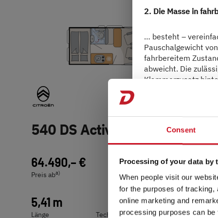
2. Die Masse in fah
… besteht – vereinfa
Pauschalgewicht von 7
fahrbereitem Zustan
abweicht. Die zuläss
Klammerzusatz hinte
mögliche Gewichtsab
Handelspartner das W
Detaillierte
Erläuter
Hinweise
“.
540 DS Active
Consent
64.490,– €
2 - 5 Personen
Processing of your data by t
3. Die zugelassenen 
a)
Preis ab
Schlafplätze
When people visit our website
for the purposes of tracking,
… werden vom Herste
5,41 m
3.499 kg
online marketing and remarket
die sogenannte Masse
processing purposes can be f
Länge
Technisch zulässige Gesamtmasse