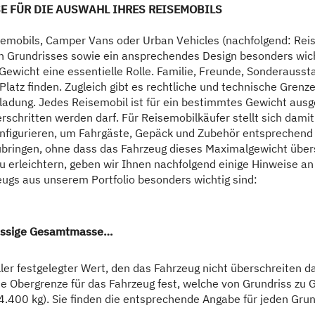
E FÜR DIE AUSWAHL IHRES REISEMOBILS
emobils, Camper Vans oder Urban Vehicles (nachfolgend: Reise
n Grundrisses sowie ein ansprechendes Design besonders wich
 Gewicht eine essentielle Rolle. Familie, Freunde, Sonderauss
 Platz finden. Zugleich gibt es rechtliche und technische Grenze
ladung. Jedes Reisemobil ist für ein bestimmtes Gewicht ausg
erschritten werden darf. Für Reisemobilkäufer stellt sich dami
onfigurieren, um Fahrgäste, Gepäck und Zubehör entsprechen
ubringen, ohne dass das Fahrzeug dieses Maximalgewicht über
u erleichtern, geben wir Ihnen nachfolgend einige Hinweise an 
ugs aus unserem Portfolio besonders wichtig sind:
ulässige Gesamtmasse…
ler festgelegter Wert, den das Fahrzeug nicht überschreiten dar
e Obergrenze für das Fahrzeug fest, welche von Grundriss zu G
 4.400 kg). Sie finden die entsprechende Angabe für jeden Grun