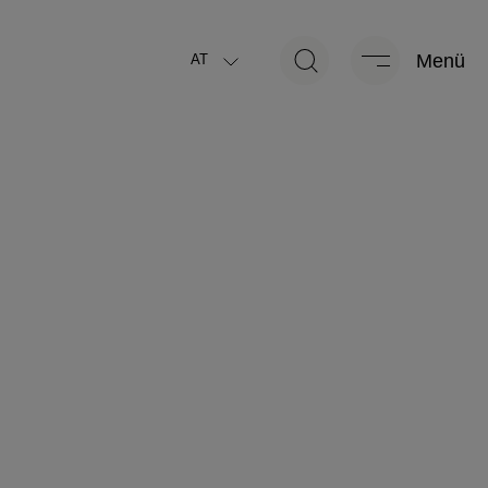
kg
239 kg
Menü
AT
ch zulässige
Herstellerseitig festgelegte Masse
*
*
masse
für Sonderausstattung
kg
239 kg
kg bis 3.077 kg)
Masse in
Verbleibende Masse für
*
*
eitem Zustand
(+/-5%)
Sonderausstattung
Pakete