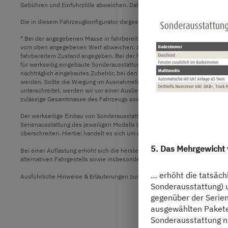
Gebühren und Einfuhrzölle abweichen. Daher wird empfohlen, einen örtliche
Die in diesem Fahrzeugkonfigurator dargestellten Bilder dienen lediglich
* Bei der angegebenen Masse in fahrbereitem Zustand handelt es sich um 
vom oben angegebenen Wert abweichen. Abweichungen von bis zu ± 5 % der 
fahrbereitem Zustand angegeben. Bei der herstellerseitig festgelegten Mass
für werkseitig eingebaute Sonderausstattung maximal zur Verfügung steht. 
nachträglich eingebautes Zubehör, bei den von Dethleffs ausgelieferten Fa
werden. Sollte die Wiegung im Ausnahmefall ergeben, dass die tatsächlic
unterschreitet, werden wir vor einer Auslieferung des Fahrzeugs gemeinsa
zulässige Gesamtmasse des Fahrzeugs sowie die technisch zulässige Gesam
Der werkseitige Einbau von Sonderausstattung erhöht die tatsächliche Ma
Serienausstattung des jeweiligen Modells bzw. Grundrisses aus. Das Gesam
überschreiten. Hierbei handelt es sich um einen für jeden Typ und Grundris
5. Das Mehrgewicht
Bei einer Auflastung erhöht sich die herstellerseitig festgelegte Masse für
alternativen Fahrgestells sowie insbesondere das Gewicht für ggf. verpflic
… erhöht die tatsäch
Ausführliche Hinweise & Erläuterungen zur Gewichtsthematik und zur Konfi
Sonderausstattung) u
gegenüber der Serie
ausgewählten Pakete 
Sonderausstattung ni