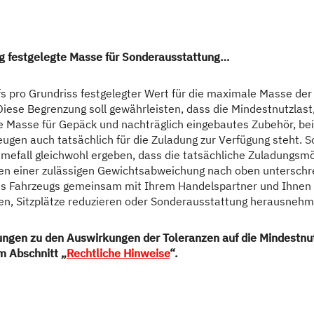
69.890,– €
2 - 5 Personen
a)
Preis ab
Schlafplätze
tig festgelegte Masse für Sonderausstattung…
6,36 m
3.499 kg
ffs pro Grundriss festgelegter Wert für die maximale Masse der
iese Begrenzung soll gewährleisten, dass die Mindestnutzlast, 
Länge
Technisch zulässige Gesamtmasse
e Masse für Gepäck und nachträglich eingebautes Zubehör, bei
eugen auch tatsächlich für die Zuladung zur Verfügung steht. S
fall gleichwohl ergeben, dass die tatsächliche Zuladungsmög
en einer zulässigen Gewichtsabweichung nach oben unterschre
Ausgewählt
des Fahrzeugs gemeinsam mit Ihrem Handelspartner und Ihnen 
en, Sitzplätze reduzieren oder Sonderausstattung herausnehm
rungen zu den Auswirkungen der Toleranzen auf die Mindestnut
im Abschnitt „
Rechtliche Hinweise
“.
terreichischen Verkaufspreisen basiert. Preise in anderen Ländern können aufgru