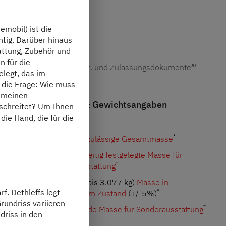
69.890,– €
a)
Grundpreis inkl. MwSt.
mobil) ist die
tig. Darüber hinaus
70.115,– €
tattung, Zubehör und
n für die
a)
Fahrzeugpreis inkl. MwSt. und Zulassungsdokumente
elegt, das im
t die Frage: Wie muss
d meinen
Wichtige Fahrzeug- & Gewichtsangaben
schreitet? Um Ihnen
die Hand, die für die
*
3.499 kg
Technisch zulässige Gesamtmasse
239 kg
Herstellerseitig festgelegte Masse für
*
Sonderausstattung
2.930 kg
( 2.784 kg bis 3.077 kg)
Masse in
f. Dethleffs legt
*
fahrbereitem Zustand
(+/-5%)
rundriss variieren
*
239 kg
Verbleibende Masse für Sonderausstattung
driss in den