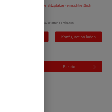
4
Zugelassene Sitzplätze (einschließlich
*
Fahrer)
Abbildung kann zum Teil Sonderausstattung enthalten
Deine Konfiguration
Konfiguration laden
Pakete