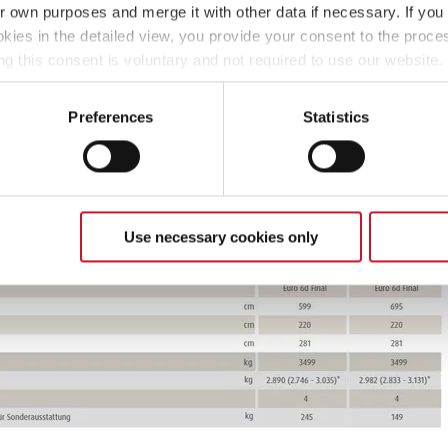
net.
Detaillierte Erläuterungen zur Masse der Mitfahrer finden
ir own purposes and merge it with other data if necessary. If you 
e
“
okies in the detailed view, you provide your consent to the proces
ng this consent is voluntary and not required to use our website
Modell auswählen
s deselect or change them later (such as by using the fingerprint 
ther information in our Privacy Policy.
Preferences
Statistics
Use necessary cookies only
640 ES Active