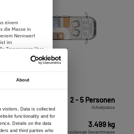
lus einem
ss die Masse in
ebenem Nennwert
ist im
lle Transparenz über
 und teilt Ihrem
itt „
Rechtliche
600 ES Active
About
67.490,– €
2 - 5 Personen
a)
Preis ab
Schlafplätze
visitors. Data is collected
bsite functionality and for
durch ergibt sich
5,99 m
3.499 kg
ence. Details on the data
5 kg pro Fahrgast
ers and third parties who
Länge
Technisch zulässige Gesamtmasse