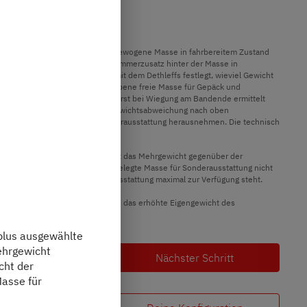
tuellsten Stand zu erfahren.
en stammen und abweichen.
igungstoleranzen kann die real gewogene Masse in fahrbereitem Zustand
e Spanne in Kilogramm ist im Klammerzusatz hinter der Masse in
telten kalkulatorischen Wert, mit dem Dethleffs festlegt, wieviel Gewicht
, d.h. die gesetzlich vorgeschriebene freie Masse für Gepäck und
t deines Fahrzeugs ab Werk kann erst bei Wiegung am Bandende ermittelt
utzlast wegen einer zulässigen Gewichtsabweichung nach oben
 Sitzplätze reduzieren oder Sonderausstattung herausnehmen. Die technisch
akete und Sonderausstattung weist das Mehrgewicht gegenüber der
gegebene herstellerseitig festgelegte Masse für Sonderausstattung nicht
ür werkseitig eingebaute Sonderausstattung maximal zur Verfügung steht.
ternative Fahrgestell. Hiervon sind das erhöhte Eigengewicht des
plus ausgewählte
ehrgewicht
Nächster Schritt
cht der
Masse für