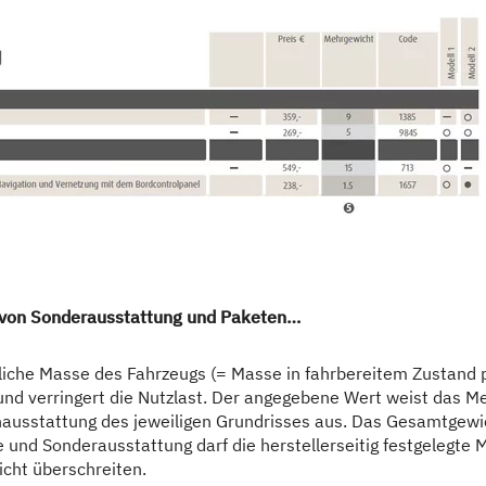
n Händler nach den für das jeweilige Land geltenden Preisen zu fragen, um den ak
 Illustrationszwecken. Sie können von anderen Modellen oder Ausstattungsvariant
einen im Typgenehmigungsverfahren festgelegten Standardwert. Aufgrund von Fert
Masse in fahrbereitem Zustand sind rechtlich zulässig und möglich. Die zulässig
e für Sonderausstattung handelt es sich um einen für jeden Typ und Grundriss ermit
Die Begrenzung der Sonderausstattung soll gewährleisten, dass die Mindestnutzlast
hrzeugen auch tatsächlich für die Zuladung zur Verfügung steht. Das reale Gewich
he Zuladungsmöglichkeit trotz der Begrenzung der Sonderausstattung die Mindestn
m mit deinem Handelspartner und dir prüfen, ob wir bspw. das Fahrzeug auflasten,
tmasse auf der Achse dürfen nicht überschritten werden.
sse des Fahrzeugs und verringert die Nutzlast. Das angegebene Mehrgewicht für P
tgewicht der ausgewählten Sonderausstattung darf die in den Modellübersichten an
s ermittelten kalkulatorischen Wert, mit dem Dethleffs festlegt, wieviel Gewicht f
 von Sonderausstattung und Paketen…
 Sonderausstattung. Die Erhöhung ergibt sich aus der höheren Nutzlast durch das al
htende schwerere Motorvarianten (z. B. 180 PS) abzuziehen.
liche Masse des Fahrzeugs (= Masse in fahrbereitem Zustand 
guration des Fahrzeugs fidnest du im Abschnitt "
Gewichtsinformationen
".
nd verringert die Nutzlast. Der angegebene Wert weist das M
nausstattung des jeweiligen Grundrisses aus. Das Gesamtgewi
und Sonderausstattung darf die herstellerseitig festgelegte 
cht überschreiten.