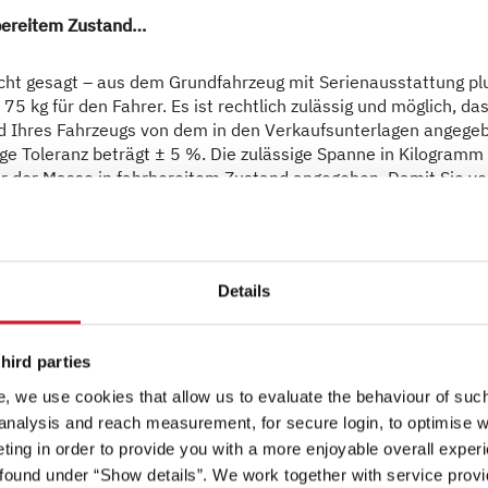
rbereitem Zustand…
cht gesagt – aus dem Grundfahrzeug mit Serienausstattung p
5 kg für den Fahrer. Es ist rechtlich zulässig und möglich, da
d Ihres Fahrzeugs von dem in den Verkaufsunterlagen angeg
ige Toleranz beträgt ± 5 %. Die zulässige Spanne in Kilogramm 
r der Masse in fahrbereitem Zustand angegeben. Damit Sie vo
weichungen haben, wiegt [Marke] jedes Fahrzeug am Bandende
iegeergebnis Ihres Fahrzeugs zur Weitergabe an Sie mit.
ungen zur Masse in fahrbereitem Zustand finden Sie im Abschn
600 DS Active
Details
67.490,– €
2 - 5 Personen
hird parties
Sitzplätze (einschließlich Fahrer)…
a)
Preis ab
Schlafplätze
, we use cookies that allow us to evaluate the behaviour of such 
 analysis and reach measurement, for secure login, to optimise we
ller im sogenannten Typgenehmigungsverfahren festgelegt. Da
5,99 m
3.499 kg
ing in order to provide you with a more enjoyable overall experi
 der Mitfahrer. Hierfür wird mit einem Pauschalgewicht von 7
ound under “Show details”. We work together with service provid
Länge
Technisch zulässige Gesamtmasse