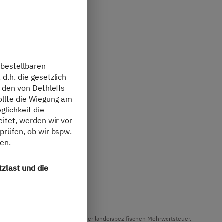
 bestellbaren
d.h. die gesetzlich
 den von Dethleffs
ollte die Wiegung am
lichkeit die
itet, werden wir vor
prüfen, ob wir bspw.
en.
zlast und die
nd der Währungsumrechnung und der länderspezifischen Mehrwertsteuer,